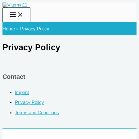
Skip
to
content
Home
Privacy Policy
Privacy Policy
Contact
Imprint
Privacy Policy
Terms and Conditions