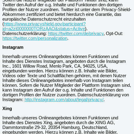
Twitter den Aufruf der o.g. Inhalte und Funktionen den dortigen
Profilen der Nutzer zuordnen. Twitter ist unter dem Privacy-Shield-
Abkommen zertifiziert und bietet hierdurch eine Garantie, das
europäische Datenschutzrecht einzuhalten
(
https://www.privacyshield.gov/participant?
id=a2zt0000000TORzAAO&status=Active
).
Datenschutzerklärung:
https://twitter.com/de/privacy
, Opt-Out:
https://twitter.com/personalization
.
Instagram
Innerhalb unseres Onlineangebotes können Funktionen und
Inhalte des Dienstes Instagram, angeboten durch die Instagram
Inc., 1601 Willow Road, Menlo Park, CA, 94025, USA,
eingebunden werden. Hierzu können z.B. Inhalte wie Bilder,
Videos oder Texte und Schaltflächen gehören, mit denen Nutzer
Inhalte dieses Onlineangebotes innerhalb von Instagram teilen
können. Sofern die Nutzer Mitglieder der Plattform Instagram sind,
kann Instagram den Aufruf der o.g. Inhalte und Funktionen den
dortigen Profilen der Nutzer zuordnen. Datenschutzerklärung von
Instagram:
http://instagram.com/about/legal/privacy/
.
Xing
Innerhalb unseres Onlineangebotes können Funktionen und
Inhalte des Dienstes Xing, angeboten durch die XING AG,
Dammtorstraße 29-32, 20354 Hamburg, Deutschland,
eingebunden werden. Hierzu können z.B. Inhalte wie Bilder,