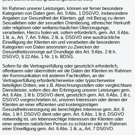
Im Rahmen unserer Leistungen, können wir ferner besondere
Kategorien von Daten gem. Art. 9 Abs. 1 DSGVO, insbesondere
Angaben zur Gesundheit der Klienten, ggf. mit Bezug zu deren
Sexualleben oder der sexuellen Orientierung, ethnischer Herkunft
oder religiösen oder weltanschaulichen Überzeugunge,
verarbeiten. Hierzu holen wir, sofern erforderlich, gem. Art. 6 Abs.
1 lit. a., Art. 7, Art. 9 Abs. 2 lit. a. DSGVO eine ausdrückliche
Einwilligung der Klienten ein und verarbeiten die besonderen
Kategorien von Daten ansonsten zu Zwecken der
Gesundheitsvorsorge auf Grundlage des Art. 9 Abs. 2 lit h.
DSGVO, § 22 Abs. 1 Nr. 1 b. BDSG.
Sofern für die Vertragserfüllung oder gesetzlich erforderlich,
offenbaren oder übermitteln wir die Daten der Klienten im Rahmen
der Kommunikation mit anderen Fachkräften, an der
Vertragserfüllung erforderlicherweise oder typischerweise
beteiligten Dritten, wie z.B. Abrechnungsstellen oder vergleichbare
Dienstleister, sofern dies der Erbringung unserer Leistungen gem.
Art. 6 Abs. 1 lit b. DSGVO dient, gesetzlich gem. Art. 6 Abs. 1 lit c.
DSGVO vorgeschrieben ist, unseren Interessen oder denen der
Klienten an einer effizienten und kostengünstigen
Gesundheitsversorgung als berechtigtes Interesse gem. Art. 6
Abs. 1 lit f. DSGVO dient oder gem. Art. 6 Abs. 1 lit d. DSGVO
notwendig ist. um lebenswichtige Interessen der Klienten oder
einer anderen natürlichen Person zu schützen oder im Rahmen
einer Einwilligung gem. Art. 6 Abs. 1 lit. a., Art. 7 DSGVO.