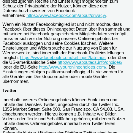
diesbezüglichen Rechte und Einstellungsmöglichkeiten zum
Schutz der Privatsphäre der Nutzer, können diese den
Datenschutzhinweisen von Facebook
entnehmen:
https://www.facebook.com/about/privacy/
.
Wenn ein Nutzer Facebookmitglied ist und nicht möchte, dass
Facebook über dieses Onlineangebot Daten über ihn sammelt und
mit seinen bei Facebook gespeicherten Mitgliedsdaten verknüpft,
muss er sich vor der Nutzung unseres Onlineangebotes bei
Facebook ausloggen und seine Cookies löschen. Weitere
Einstellungen und Widersprüche zur Nutzung von Daten für
Werbezwecke, sind innerhalb der Facebook-Profileinstellungen
möglich:
https://www.facebook.com/settings?tab=ads
oder über
die US-amerikanische Seite
http://www.aboutads.info/choices/
oder die EU-Seite
http://www.youronlinechoices.com/
. Die
Einstellungen erfolgen plattformunabhängig, d.h. sie werden für
alle Geräte, wie Desktopcomputer oder mobile Geräte
übernommen.
Twitter
Innerhalb unseres Onlineangebotes können Funktionen und
Inhalte des Dienstes Twitter, angeboten durch die Twitter Inc.,
1355 Market Street, Suite 900, San Francisco, CA 94103, USA,
eingebunden werden. Hierzu können z.B. Inhalte wie Bilder,
Videos oder Texte und Schaltflächen gehören, mit denen Nutzer
Inhalte dieses Onlineangebotes innerhalb von Twitter teilen
können.
Sofern die Nutzer Mitglieder der Plattform Twitter sind, kann