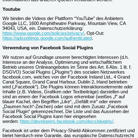
Youtube
Wir binden die Videos der Plattform “YouTube” des Anbieters
Google LLC, 1600 Amphitheatre Parkway, Mountain View, CA
94043, USA, ein. Datenschutzerklärung:
https://www.google.com/policies/privacy/
, Opt-Out:
https://adssettings.google.com/authenticated
.
Verwendung von Facebook Social Plugins
Wir nutzen auf Grundlage unserer berechtigten Interessen (d.h.
Interesse an der Analyse, Optimierung und wirtschaftlichem
Betrieb unseres Onlineangebotes im Sinne des Art. 6 Abs. 1 lit. f.
DSGVO) Social Plugins („Plugins“) des sozialen Netzwerkes
facebook.com, welches von der Facebook Ireland Ltd., 4 Grand
Canal Square, Grand Canal Harbour, Dublin 2, Irland betrieben
wird („Facebook“). Die Plugins können Interaktionselemente oder
Inhalte (z.B. Videos, Grafiken oder Textbeiträge) darstellen und
sind an einem der Facebook Logos erkennbar (weißes „f“ auf
blauer Kachel, den Begriffen „Like“, „Gefällt mir“ oder einem
„Daumen hoch“-Zeichen) oder sind mit dem Zusatz „Facebook
Social Plugin“ gekennzeichnet. Die Liste und das Aussehen der
Facebook Social Plugins kann hier eingesehen
werden:
https://developers.facebook.com/docs/plugins/
.
Facebook ist unter dem Privacy-Shield-Abkommen zertifiziert und
bietet hierdurch eine Garantie, das europäische Datenschutzrecht