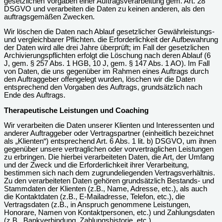
gesetzlichen Vorgaben einer Auftragsverarbeitung gem. Art. 28
DSGVO und verarbeiten die Daten zu keinen anderen, als den
auftragsgemäßen Zwecken.
Wir löschen die Daten nach Ablauf gesetzlicher Gewährleistungs-
und vergleichbarer Pflichten. die Erforderlichkeit der Aufbewahrung
der Daten wird alle drei Jahre überprüft; im Fall der gesetzlichen
Archivierungspflichten erfolgt die Löschung nach deren Ablauf (6
J, gem. § 257 Abs. 1 HGB, 10 J, gem. § 147 Abs. 1 AO). Im Fall
von Daten, die uns gegenüber im Rahmen eines Auftrags durch
den Auftraggeber offengelegt wurden, löschen wir die Daten
entsprechend den Vorgaben des Auftrags, grundsätzlich nach
Ende des Auftrags.
Therapeutische Leistungen und Coaching
Wir verarbeiten die Daten unserer Klienten und Interessenten und
anderer Auftraggeber oder Vertragspartner (einheitlich bezeichnet
als „Klienten“) entsprechend Art. 6 Abs. 1 lit. b) DSGVO, um ihnen
gegenüber unsere vertraglichen oder vorvertraglichen Leistungen
zu erbringen. Die hierbei verarbeiteten Daten, die Art, der Umfang
und der Zweck und die Erforderlichkeit ihrer Verarbeitung,
bestimmen sich nach dem zugrundeliegenden Vertragsverhältnis.
Zu den verarbeiteten Daten gehören grundsätzlich Bestands- und
Stammdaten der Klienten (z.B., Name, Adresse, etc.), als auch
die Kontaktdaten (z.B., E-Mailadresse, Telefon, etc.), die
Vertragsdaten (z.B., in Anspruch genommene Leistungen,
Honorare, Namen von Kontaktpersonen, etc.) und Zahlungsdaten
(z.B., Bankverbindung, Zahlungshistorie, etc.).