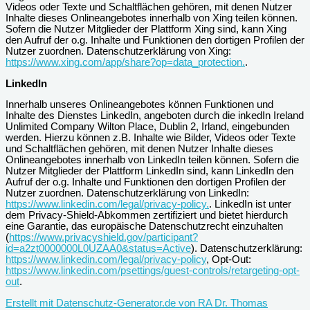
Videos oder Texte und Schaltflächen gehören, mit denen Nutzer
Inhalte dieses Onlineangebotes innerhalb von Xing teilen können.
Sofern die Nutzer Mitglieder der Plattform Xing sind, kann Xing
den Aufruf der o.g. Inhalte und Funktionen den dortigen Profilen der
Nutzer zuordnen. Datenschutzerklärung von Xing:
https://www.xing.com/app/share?op=data_protection.
.
LinkedIn
Innerhalb unseres Onlineangebotes können Funktionen und
Inhalte des Dienstes LinkedIn, angeboten durch die inkedIn Ireland
Unlimited Company Wilton Place, Dublin 2, Irland, eingebunden
werden. Hierzu können z.B. Inhalte wie Bilder, Videos oder Texte
und Schaltflächen gehören, mit denen Nutzer Inhalte dieses
Onlineangebotes innerhalb von LinkedIn teilen können. Sofern die
Nutzer Mitglieder der Plattform LinkedIn sind, kann LinkedIn den
Aufruf der o.g. Inhalte und Funktionen den dortigen Profilen der
Nutzer zuordnen. Datenschutzerklärung von LinkedIn:
https://www.linkedin.com/legal/privacy-policy.
. LinkedIn ist unter
dem Privacy-Shield-Abkommen zertifiziert und bietet hierdurch
eine Garantie, das europäische Datenschutzrecht einzuhalten
(
https://www.privacyshield.gov/participant?
id=a2zt0000000L0UZAA0&status=Active
). Datenschutzerklärung:
https://www.linkedin.com/legal/privacy-policy
, Opt-Out:
https://www.linkedin.com/psettings/guest-controls/retargeting-opt-
out
.
Erstellt mit Datenschutz-Generator.de von RA Dr. Thomas