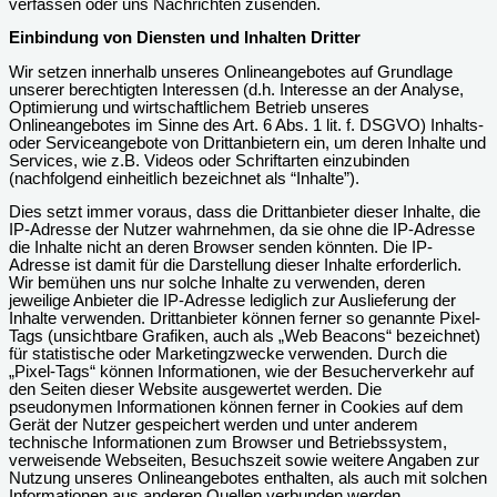
verfassen oder uns Nachrichten zusenden.
Einbindung von Diensten und Inhalten Dritter
Wir setzen innerhalb unseres Onlineangebotes auf Grundlage
unserer berechtigten Interessen (d.h. Interesse an der Analyse,
Optimierung und wirtschaftlichem Betrieb unseres
Onlineangebotes im Sinne des Art. 6 Abs. 1 lit. f. DSGVO) Inhalts-
oder Serviceangebote von Drittanbietern ein, um deren Inhalte und
Services, wie z.B. Videos oder Schriftarten einzubinden
(nachfolgend einheitlich bezeichnet als “Inhalte”).
Dies setzt immer voraus, dass die Drittanbieter dieser Inhalte, die
IP-Adresse der Nutzer wahrnehmen, da sie ohne die IP-Adresse
die Inhalte nicht an deren Browser senden könnten. Die IP-
Adresse ist damit für die Darstellung dieser Inhalte erforderlich.
Wir bemühen uns nur solche Inhalte zu verwenden, deren
jeweilige Anbieter die IP-Adresse lediglich zur Auslieferung der
Inhalte verwenden. Drittanbieter können ferner so genannte Pixel-
Tags (unsichtbare Grafiken, auch als „Web Beacons“ bezeichnet)
für statistische oder Marketingzwecke verwenden. Durch die
„Pixel-Tags“ können Informationen, wie der Besucherverkehr auf
den Seiten dieser Website ausgewertet werden. Die
pseudonymen Informationen können ferner in Cookies auf dem
Gerät der Nutzer gespeichert werden und unter anderem
technische Informationen zum Browser und Betriebssystem,
verweisende Webseiten, Besuchszeit sowie weitere Angaben zur
Nutzung unseres Onlineangebotes enthalten, als auch mit solchen
Informationen aus anderen Quellen verbunden werden.