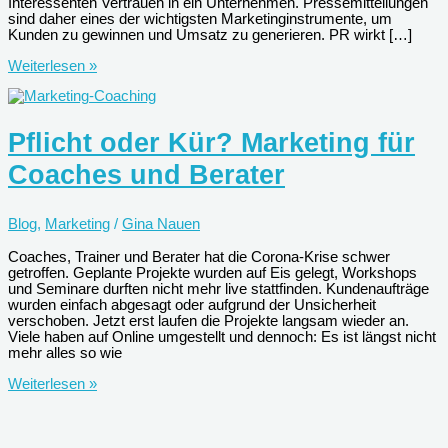
Interessenten Vertrauen in ein Unternehmen. Pressemitteilungen
sind daher eines der wichtigsten Marketinginstrumente, um
Kunden zu gewinnen und Umsatz zu generieren. PR wirkt […]
Wie
Weiterlesen »
Pressemitteilungen
die
Sichtbarkeit
steigern
Pflicht oder Kür? Marketing für
–
10
Coaches und Berater
praktische
PR-
Tipps
Blog
,
Marketing
/
Gina Nauen
Coaches, Trainer und Berater hat die Corona-Krise schwer
getroffen. Geplante Projekte wurden auf Eis gelegt, Workshops
und Seminare durften nicht mehr live stattfinden. Kundenaufträge
wurden einfach abgesagt oder aufgrund der Unsicherheit
verschoben. Jetzt erst laufen die Projekte langsam wieder an.
Viele haben auf Online umgestellt und dennoch: Es ist längst nicht
mehr alles so wie
Pflicht
Weiterlesen »
oder
Kür?
Marketing
für