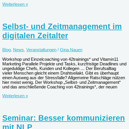
Weihnachtsspende
Weiterlesen »
an
Tierheim
Selbst- und Zeitmanagement im
digitalen Zeitalter
Blog
,
News
,
Veranstaltungen
/
Gina Nauen
Workshop und Einzelcoaching von 42trainings* und Vitamin11
Marketing Parallele Projekte und Tasks, kurzfristige Deadlines und
ungeduldige Chefs, Kunden und Kollegen … Der Berufsalltag
vieler Menschen gleicht einem Drahtseilakt. Gibt es überhaupt
einen Ausweg aus der Stressfalle? Allgemeine Ratschläge nützen
hier meist wenig. Der Workshop „Selbst- und Zeitmanagement“
und das anschließende Coaching von 42trainings*, der neuen
Selbst-
Weiterlesen »
und
Zeitmanagement
im
digitalen
Seminar: Besser kommunizieren
Zeitalter
mit NLP