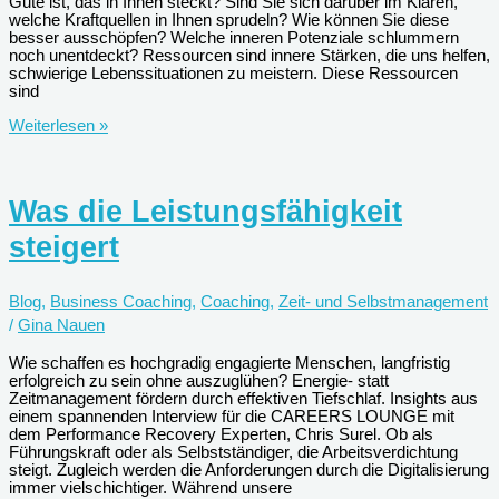
Gute ist, das in Ihnen steckt? Sind Sie sich darüber im Klaren,
welche Kraftquellen in Ihnen sprudeln? Wie können Sie diese
besser ausschöpfen? Welche inneren Potenziale schlummern
noch unentdeckt? Ressourcen sind innere Stärken, die uns helfen,
schwierige Lebenssituationen zu meistern. Diese Ressourcen
sind
Verborgene
Weiterlesen »
Kraftquellen:
Die
innere
Stärke
Was die Leistungsfähigkeit
(wieder)finden
steigert
Blog
,
Business Coaching
,
Coaching
,
Zeit- und Selbstmanagement
/
Gina Nauen
Wie schaffen es hochgradig engagierte Menschen, langfristig
erfolgreich zu sein ohne auszuglühen? Energie- statt
Zeitmanagement fördern durch effektiven Tiefschlaf. Insights aus
einem spannenden Interview für die CAREERS LOUNGE mit
dem Performance Recovery Experten, Chris Surel. Ob als
Führungskraft oder als Selbstständiger, die Arbeitsverdichtung
steigt. Zugleich werden die Anforderungen durch die Digitalisierung
immer vielschichtiger. Während unsere