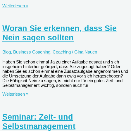
Was
Weiterlesen »
die
Leistungsfähigkeit
steigert
Woran Sie erkennen, dass Sie
Nein sagen sollten
Blog
,
Business Coaching
,
Coaching
/
Gina Nauen
Haben Sie schon einmal Ja zu einer Aufgabe gesagt und sich
insgeheim hinterher geärgert, dass Sie zugesagt haben? Oder
haben Sie es schon einmal eine Zusatzaufgabe angenommen und
die Umsetzung der Aufgabe dann ewig vor sich hergeschoben?
Die Fähigkeit Nein zu sagen, ist nicht nur für ein gutes Zeit- und
Selbstmanagement wichtig, sondern auch für
Woran
Weiterlesen »
Sie
erkennen,
dass
Sie
Seminar: Zeit- und
Nein
sagen
Selbstmanagement
sollten