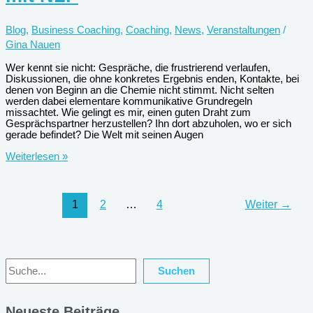
Blog
,
Business Coaching
,
Coaching
,
News
,
Veranstaltungen
/
Gina Nauen
Wer kennt sie nicht: Gespräche, die frustrierend verlaufen,
Diskussionen, die ohne konkretes Ergebnis enden, Kontakte, bei
denen von Beginn an die Chemie nicht stimmt. Nicht selten
werden dabei elementare kommunikative Grundregeln
missachtet. Wie gelingt es mir, einen guten Draht zum
Gesprächspartner herzustellen? Ihn dort abzuholen, wo er sich
gerade befindet? Die Welt mit seinen Augen
Seminar:
Weiterlesen »
Besser
kommunizieren
mit
NLP
1
2
…
4
Weiter
→
Suchen
Suchen
Neueste Beiträge