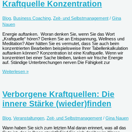
Kraftquelle Konzentration
Coaches
und
Berater
Blog
,
Business Coaching
,
Zeit- und Selbstmanagement
/
Gina
Nauen
Energie auftanken. Woran denken Sie, wenn Sie das Wort
„Kraftquelle“ hören? Denken Sie an Entspannung, Wellness und
Meditation? Aber hätten Sie es vermutet, dass Sie auch beim
konzentrierten Bearbeiten beispielsweise Ihrer Tabellenkalkulation
auftanken können? Konzentration ist eine Kraftquelle. Wenn wir
konzentriert bei einer Sache bleiben, tanken wir frische Energie
auf. Ständige Unterbrechungen nerven Die Fähigkeit zur
Kraftquelle
Weiterlesen »
Konzentration
Verborgene Kraftquellen: Die
innere Stärke (wieder)finden
Blog
,
Veranstaltungen
,
Zeit- und Selbstmanagement
/
Gina Nauen
Wann haben Sie sich zum letzten Mal daran erinnert, was all das