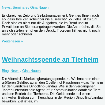
News
,
Seminare
/
Gina Nauen
Erfolgreiches Zeit- und Selbstmanagement: Geht es Ihnen auch
so, dass Ihre Zeit scheinbar nie ausreicht? So vieles ist zu tun!
Doch sind es nicht nur die Aufgaben, die im Beruf und im
Privatleben an Sie herangetragen werden. Die Ansprüche, die Sie
an sich stellen, erhöhen den Druck. Trotzdem hilft es nicht, noch
mehr oder schneller
Seminar:
Weiterlesen »
Zeit-
und
Selbstmanagement
Weihnachtsspende an Tierheim
Blog
,
News
/
Gina Nauen
Die Vitamin11 Marketingberatung spendet zu Weihnachten einen
größeren Geldbetrag an den Quellenhof Passbrunn – das Tierheim
für den Landkreis Dingolfing-Landau. Wie in den vergangenen
Jahren unterstützt die Agentur für Kommunikation damit die Tiere
und den Betrieb des Tierheims. Die Geldspende soll einen
sinnvollen Beitrag zum Tierschutz in der Region Dingolfing/Landau
bewirken. Ziel ist es, im