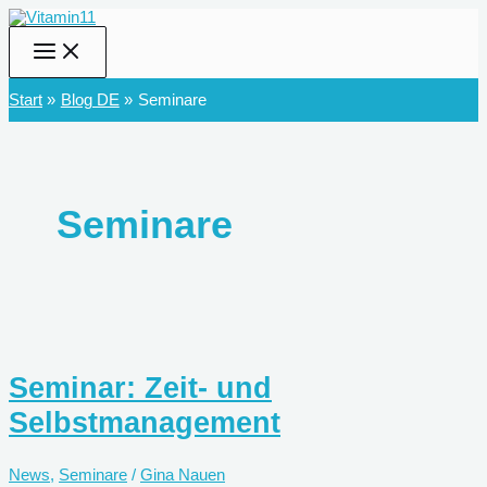
Zum
Inhalt
springen
Start
Blog DE
Seminare
Seminare
Seminar: Zeit- und
Selbstmanagement
News
,
Seminare
/
Gina Nauen