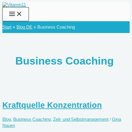
Zum
Inhalt
springen
Start
Blog DE
Business Coaching
Business Coaching
Kraftquelle Konzentration
Blog
,
Business Coaching
,
Zeit- und Selbstmanagement
/
Gina
Nauen