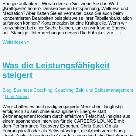
Energie auftanken. Woran denken Sie, wenn Sie das Wort
„Kraftquelle“ hören? Denken Sie an Entspannung, Wellness und
Meditation? Aber hätten Sie es vermutet, dass Sie auch beim
konzentrierten Bearbeiten beispielsweise Ihrer Tabellenkalkulation
auftanken können? Konzentration ist eine Kraftquelle. Wenn wir
konzentriert bei einer Sache bleiben, tanken wir frische Energie
auf. Ständige Unterbrechungen nerven Die Fähigkeit zur […]
Kraftquelle
Weiterlesen »
Konzentration
Was die Leistungsfähigkeit
steigert
Blog
,
Business Coaching
,
Coaching
,
Zeit- und Selbstmanagement
/
Gina Nauen
Wie schaffen es hochgradig engagierte Menschen, langfristig
erfolgreich zu sein ohne auszuglühen? Energie- statt
Zeitmanagement fördern durch effektiven Tiefschlaf. Insights aus
einem spannenden Interview für die CAREERS LOUNGE mit
dem Performance Recovery Experten, Chris Surel. Ob als
Führungskraft oder als Selbstständiger, die Arbeitsverdichtung
steigt. Zugleich werden die Anforderungen durch die Digitalisierung