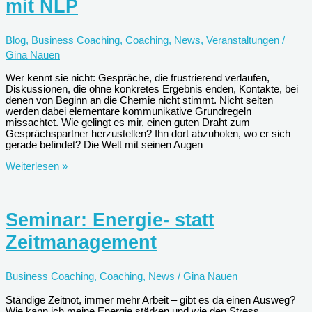
mit NLP
sollten
Blog
,
Business Coaching
,
Coaching
,
News
,
Veranstaltungen
/
Gina Nauen
Wer kennt sie nicht: Gespräche, die frustrierend verlaufen,
Diskussionen, die ohne konkretes Ergebnis enden, Kontakte, bei
denen von Beginn an die Chemie nicht stimmt. Nicht selten
werden dabei elementare kommunikative Grundregeln
missachtet. Wie gelingt es mir, einen guten Draht zum
Gesprächspartner herzustellen? Ihn dort abzuholen, wo er sich
gerade befindet? Die Welt mit seinen Augen
Seminar:
Weiterlesen »
Besser
kommunizieren
mit
NLP
Seminar: Energie- statt
Zeitmanagement
Business Coaching
,
Coaching
,
News
/
Gina Nauen
Ständige Zeitnot, immer mehr Arbeit – gibt es da einen Ausweg?
Wie kann ich meine Energie stärken und wie den Stress