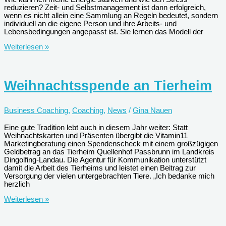
reduzieren? Zeit- und Selbstmanagement ist dann erfolgreich,
wenn es nicht allein eine Sammlung an Regeln bedeutet, sondern
individuell an die eigene Person und ihre Arbeits- und
Lebensbedingungen angepasst ist. Sie lernen das Modell der
Seminar:
Weiterlesen »
Energie-
statt
Zeitmanagement
Weihnachtsspende an Tierheim
Business Coaching
,
Coaching
,
News
/
Gina Nauen
Eine gute Tradition lebt auch in diesem Jahr weiter: Statt
Weihnachtskarten und Präsenten übergibt die Vitamin11
Marketingberatung einen Spendenscheck mit einem großzügigen
Geldbetrag an das Tierheim Quellenhof Passbrunn im Landkreis
Dingolfing-Landau. Die Agentur für Kommunikation unterstützt
damit die Arbeit des Tierheims und leistet einen Beitrag zur
Versorgung der vielen untergebrachten Tiere. „Ich bedanke mich
herzlich
Weihnachtsspende
Weiterlesen »
an
Tierheim