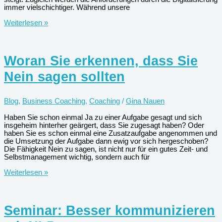
immer vielschichtiger. Während unsere
Was
Weiterlesen »
die
Leistungsfähigkeit
steigert
Woran Sie erkennen, dass Sie
Nein sagen sollten
Blog
,
Business Coaching
,
Coaching
/
Gina Nauen
Haben Sie schon einmal Ja zu einer Aufgabe gesagt und sich
insgeheim hinterher geärgert, dass Sie zugesagt haben? Oder
haben Sie es schon einmal eine Zusatzaufgabe angenommen und
die Umsetzung der Aufgabe dann ewig vor sich hergeschoben?
Die Fähigkeit Nein zu sagen, ist nicht nur für ein gutes Zeit- und
Selbstmanagement wichtig, sondern auch für
Woran
Weiterlesen »
Sie
erkennen,
dass
Sie
Seminar: Besser kommunizieren
Nein
sagen