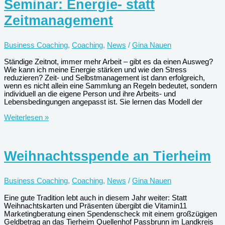
Seminar: Energie- statt
Zeitmanagement
Business Coaching
,
Coaching
,
News
/
Gina Nauen
Ständige Zeitnot, immer mehr Arbeit – gibt es da einen Ausweg?
Wie kann ich meine Energie stärken und wie den Stress
reduzieren? Zeit- und Selbstmanagement ist dann erfolgreich,
wenn es nicht allein eine Sammlung an Regeln bedeutet, sondern
individuell an die eigene Person und ihre Arbeits- und
Lebensbedingungen angepasst ist. Sie lernen das Modell der
Seminar:
Weiterlesen »
Energie-
statt
Zeitmanagement
Weihnachtsspende an Tierheim
Business Coaching
,
Coaching
,
News
/
Gina Nauen
Eine gute Tradition lebt auch in diesem Jahr weiter: Statt
Weihnachtskarten und Präsenten übergibt die Vitamin11
Marketingberatung einen Spendenscheck mit einem großzügigen
Geldbetrag an das Tierheim Quellenhof Passbrunn im Landkreis