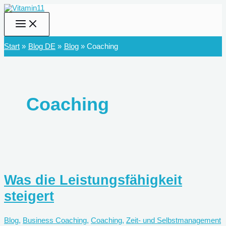
Zum
Inhalt
springen
Start
Blog DE
Blog
Coaching
Coaching
Was die Leistungsfähigkeit
steigert
Blog
,
Business Coaching
,
Coaching
,
Zeit- und Selbstmanagement