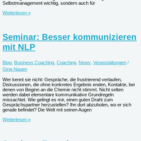
Selbstmanagement wichtig, sondern auch für
Woran
Weiterlesen »
Sie
erkennen,
dass
Sie
Seminar: Besser kommunizieren
Nein
sagen
mit NLP
sollten
Blog
,
Business Coaching
,
Coaching
,
News
,
Veranstaltungen
/
Gina Nauen
Wer kennt sie nicht: Gespräche, die frustrierend verlaufen,
Diskussionen, die ohne konkretes Ergebnis enden, Kontakte, bei
denen von Beginn an die Chemie nicht stimmt. Nicht selten
werden dabei elementare kommunikative Grundregeln
missachtet. Wie gelingt es mir, einen guten Draht zum
Gesprächspartner herzustellen? Ihn dort abzuholen, wo er sich
gerade befindet? Die Welt mit seinen Augen
Seminar:
Weiterlesen »
Besser
kommunizieren
mit
NLP