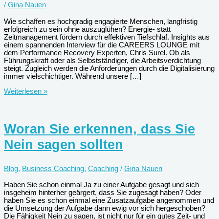
/
Gina Nauen
Wie schaffen es hochgradig engagierte Menschen, langfristig
erfolgreich zu sein ohne auszuglühen? Energie- statt
Zeitmanagement fördern durch effektiven Tiefschlaf. Insights aus
einem spannenden Interview für die CAREERS LOUNGE mit
dem Performance Recovery Experten, Chris Surel. Ob als
Führungskraft oder als Selbstständiger, die Arbeitsverdichtung
steigt. Zugleich werden die Anforderungen durch die Digitalisierung
immer vielschichtiger. Während unsere […]
Was
Weiterlesen »
die
Leistungsfähigkeit
steigert
Woran Sie erkennen, dass Sie
Nein sagen sollten
Blog
,
Business Coaching
,
Coaching
/
Gina Nauen
Haben Sie schon einmal Ja zu einer Aufgabe gesagt und sich
insgeheim hinterher geärgert, dass Sie zugesagt haben? Oder
haben Sie es schon einmal eine Zusatzaufgabe angenommen und
die Umsetzung der Aufgabe dann ewig vor sich hergeschoben?
Die Fähigkeit Nein zu sagen, ist nicht nur für ein gutes Zeit- und