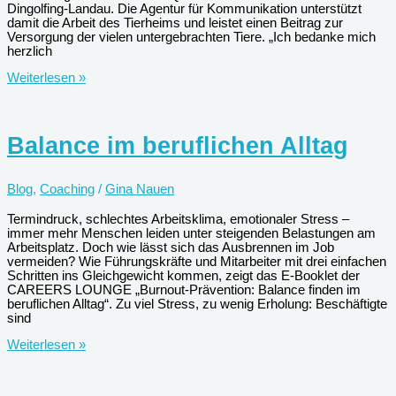
Dingolfing-Landau. Die Agentur für Kommunikation unterstützt
damit die Arbeit des Tierheims und leistet einen Beitrag zur
Versorgung der vielen untergebrachten Tiere. „Ich bedanke mich
herzlich
Weihnachtsspende
Weiterlesen »
an
Tierheim
Balance im beruflichen Alltag
Blog
,
Coaching
/
Gina Nauen
Termindruck, schlechtes Arbeitsklima, emotionaler Stress –
immer mehr Menschen leiden unter steigenden Belastungen am
Arbeitsplatz. Doch wie lässt sich das Ausbrennen im Job
vermeiden? Wie Führungskräfte und Mitarbeiter mit drei einfachen
Schritten ins Gleichgewicht kommen, zeigt das E-Booklet der
CAREERS LOUNGE „Burnout-Prävention: Balance finden im
beruflichen Alltag“. Zu viel Stress, zu wenig Erholung: Beschäftigte
sind
Balance
Weiterlesen »
im
beruflichen
Alltag