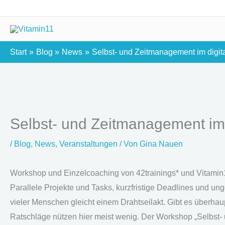
Zum
Inhalt
springen
Start
Blog
News
Selbst- und Zeitmanagement im digita
Selbst- und Zeitmanagement im d
/
Blog
,
News
,
Veranstaltungen
/ Von
Gina Nauen
Workshop und Einzelcoaching von 42trainings* und Vitamin
Parallele Projekte und Tasks, kurzfristige Deadlines und u
vieler Menschen gleicht einem Drahtseilakt. Gibt es überha
Ratschläge nützen hier meist wenig. Der Workshop „Selbs