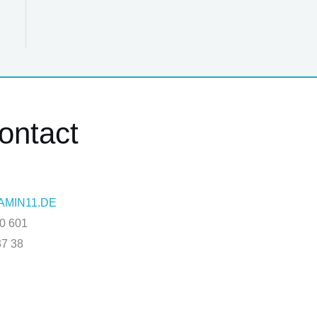
ontact
AMIN11.DE
00 601
37 38