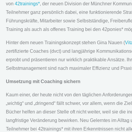
von
42trainings*
, der neuen Division der Münchner Kommuni
Teilnehmer ganz persönlich dabei, eine funktionierende Stra
Führungskräfte, Mitarbeiter sowie Selbstständige, Freiberufl
Training als auch als offenes Training bei den 42ponies* mög
Hinter dem neuen Trainingskonzept stehen Gina Nauen (
Vit
zertifizierte Coaches (dvct) und langjährige Kommunikationse
erprobt und präsentieren nur wirklich praktikable Ansätze.
Selbstmanagement sind nach maximaler Effizienz und Praxis
Umsetzung mit Coaching sichern
Kaum einer, der heute nicht von den täglichen Anforderunge
„wichtig“ und „dringend“ fällt schwer, vor allem, wenn die Zie
Bücher helfen an dieser Stelle oft nicht weiter, weil sie die i
langfristige Veränderung bewirken. Neu Gelerntes im Alltag 
Teilnehmer bei 42trainings* mit ihren Erkenntnissen nicht al