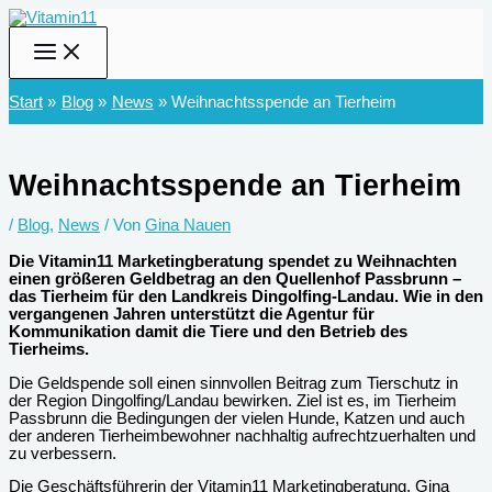
Zum
Inhalt
springen
Start
Blog
News
Weihnachtsspende an Tierheim
Weihnachtsspende an Tierheim
/
Blog
,
News
/ Von
Gina Nauen
Die Vitamin11 Marketingberatung spendet zu Weihnachten
einen größeren Geldbetrag an den Quellenhof Passbrunn –
das Tierheim für den Landkreis Dingolfing-Landau. Wie in den
vergangenen Jahren unterstützt die Agentur für
Kommunikation damit die Tiere und den Betrieb des
Tierheims.
Die Geldspende soll einen sinnvollen Beitrag zum Tierschutz in
der Region Dingolfing/Landau bewirken. Ziel ist es, im Tierheim
Passbrunn die Bedingungen der vielen Hunde, Katzen und auch
der anderen Tierheimbewohner nachhaltig aufrechtzuerhalten und
zu verbessern.
Die Geschäftsführerin der Vitamin11 Marketingberatung, Gina