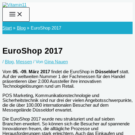
Zum
Inhalt
springen
Start
Blog
EuroShop 2017
EuroShop 2017
/
Blog
,
Messen
/ Von
Gina Nauen
Vom
05. -09. März 2017
findet die EuroShop in
Düsseldorf
statt.
Auf der weltweiten Nummer 1 der Fachmessen für den Handel
präsentieren über 2.000 Aussteller ihre innovativen
Technologielösungen rund um Retail.
POS Marketing, Kommunikationstechnologie und
Sicherheitstechnik sind nur drei der vielen Angebotsschwerpunkte,
die die über 100.000 internationalen Besucher auf dem
Messegelände Düsseldorf erwartet.
Die EuroShop 2017 wurde neu strukturiert und auf sieben
Branchen erweitert. So können sich die Besucher auf spannende
Innovationen freuen, die alltägliche Prozesse und
Herausforderungen stark erleichtern. Auch das Einkaufen und